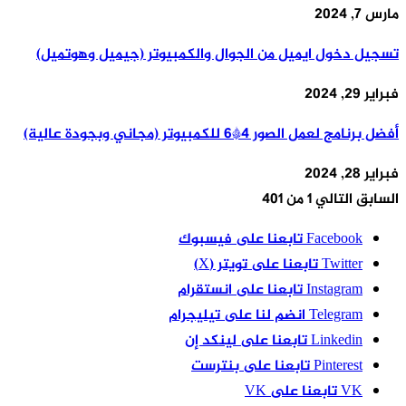
ارس 7, 2024
سجيل دخول ايميل من الجوال والكمبيوتر (جيميل وهوتميل)
براير 29, 2024
فضل برنامج لعمل الصور 4*6 للكمبيوتر (مجاني وبجودة عالية)
براير 28, 2024
لسابق
التالي
1 من 401
Facebook
تابعنا على فيسبوك
Twitter
تابعنا على تويتر (X)
Instagram
تابعنا على انستقرام
Telegram
انضم لنا على تيليجرام
Linkedin
تابعنا على لينكد إن
Pinterest
تابعنا على بنترست
VK
تابعنا على VK