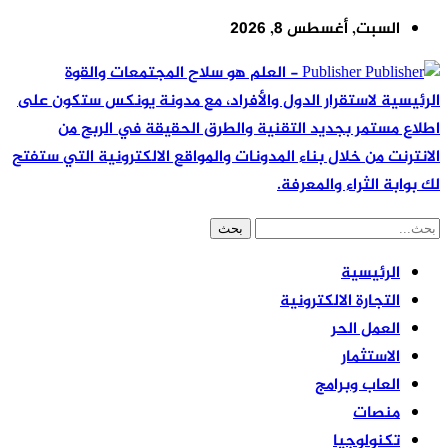
السبت, أغسطس 8, 2026
Publisher - العلم هو سلاح المجتمعات والقوة
لرئيسية لاستقرار الدول والأفراد، مع مدونة يونكس ستكون على
طلاع مستمر بجديد التقنية والطرق الحقيقة في الربح من
لانترنت من خلال بناء المدونات والمواقع الالكترونية التي ستفتح
ك بوابة الثراء والمعرفة.
الرئيسية
التجارة الالكترونية
العمل الحر
الاستثمار
العاب وبرامج
منصات
تكنولوجيا