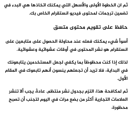
م ان الخطوة الأولى والأسهل التي يمكنك اتخاذها هي البدء في
ضمين ترجمات لمحتوى فيديو انستقرام الخاص بك.
افظ على تقويم محتوى متسق
سوأ شيء يمكنك فعله عند محاولة الحصول على متابعين على
نستقرام هو نشر المحتوى في أوقات عشوائية وعشوائية.
ذلك إذا كنت محظوظاً بما يكفي لجعل المستخدمين يتابعونك
ي البداية، فلا تريد أن تجعلهم ينسون أنهم تابعوك في المقام
لأول.
م لمكافحة هذا، التزم بجدول نشر منتظم. عادةً، يجب ألا تنشر
لعلامات التجارية أكثر من بضع مرات في اليوم لتجنب أن تصبح
حظورة،