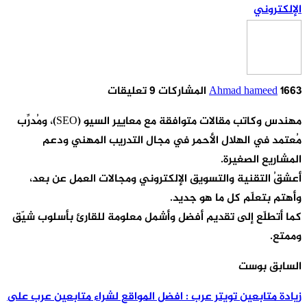
لإلكتروني
166 المشاركات
Ahmad hameed
9 تعليقات
مهندس وكاتب مقالات متوافقة مع معايير السيو (SEO)، ومُدرِّب
ُعتمد في الهلال الأحمر في مجال التدريب المهني ودعم
لمشاريع الصغيرة.
عشقُ التقنية والتسويق الإلكتروني ومجالات العمل عن بعد،
أهتم بتعلّم كل ما هو جديد.
ما أتطلّع إلى تقديم أفضل وأشمل معلومة للقارئ بأسلوب شيّق
ممتع.
لسابق بوست
يادة متابعين تويتر عرب : افضل المواقع لشراء متابعين عرب على