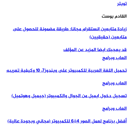
ويتر
لقادم بوست
يادة متابعين انستقرام مجانا: طريقة مضمونة للحصول على
تابعين (حقيقيين)
د يعجبك ايضا
المزيد عن المؤلف
لعاب وبرامج
حميل اللغة العربية للكمبيوتر على ويندوز7، 10 وكيفية تعريبه
لعاب وبرامج
سجيل دخول ايميل من الجوال والكمبيوتر (جيميل وهوتميل)
لعاب وبرامج
فضل برنامج لعمل الصور 4*6 للكمبيوتر (مجاني وبجودة عالية)