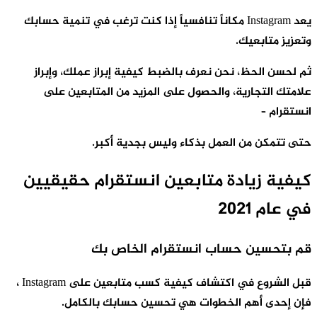
يعد Instagram مكاناً تنافسياً إذا كنت ترغب في تنمية حسابك
تعزيز متابعيك.
م لحسن الحظ، نحن نعرف بالضبط كيفية إبراز عملك، وإبراز
لامتك التجارية، والحصول على المزيد من المتابعين على
نستقرام –
تى تتمكن من العمل بذكاء وليس بجدية أكبر.
يفية زيادة متابعين انستقرام حقيقيين
ي عام 2021
م بتحسين حساب انستقرام الخاص بك
قبل الشروع في اكتشاف كيفية كسب متابعين على Instagram ،
إن إحدى أهم الخطوات هي تحسين حسابك بالكامل.