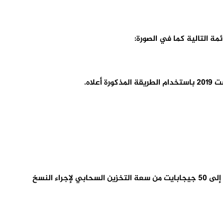
اه.
Norton 360 Deluxe: إصدار 5 تراخيص في مقابل 99.99 دولارا في السنة مع خمسة تراخيص VPN بلا حدود لنقل البيانات، بالإضافة إلى 50 جيجابايت من سعة التخزين السحابي لإجراء النسخ