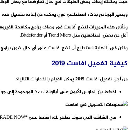
حيث يمكنك إيقاف بعض الطبقات في حال تعارضها مع بعض الوظائف أ
ويتميز البرنامج بذكاء اصطناعي قوي يمكنه من إعادة تشغيل هذه ا
أقل من بعض المنافسين مثل Trend Micro أو Bitdefender.
ولكن في النهاية نستطيع أن نضع افاست على أي حال ضمن برامج الف
كيفية تفعيل افاست 2019
من أجل تفعيل افاست 2019 يمكن القيام بالخطوات التالية:
اضغط بزر الماوس الأيمن على أيقونة Avast الموجودة إلى جوار الساعة ، ثم اختر Registration information
في الشاشة التي سوف تظهر لك، اضغط على “UPGRADE NOW” ، من أجل الاستفادة من التراخيص المتاحة للإصدار الذي تستخدمه.