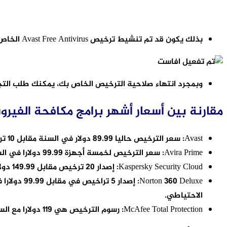
بذلك يكون قد تم تنشيط ترخيص Avast Free Antivirus الخاص بك لمدة عام واحد. وسوف تجد تاريخ انتهاء الترخيص متاحا في القائمة التالية كما في الصورة:
وبمجرد انتهاء صلاحية الترخيص الخاص بك، يمكنك طلب التجديد التلقائي أو طل
مقارنة بين أسعار أشهر برامج مكافحة الفير
Avast: سعر الترخيص حاليا 89.99 دولار في السنة مقابل 10 تراخيص متاحة للأنظمة الأساسية.
Avira Prime: سعر الترخيص لخمسة أجهزة 99.99 دولارا في السنة أو 25 رخصة مقابل 129.99 دولاراً.
Kaspersky Security Cloud: إصدار 20 ترخيص مقابل 149.99 دولاراً في السنة.
الاحتياطي.
McAfee Total Protection: رسوم الترخيص هي 119 دولارا مع السماح بتثبيت الحماية على جميع الأجهزة الشخصية التي تستخدمها.