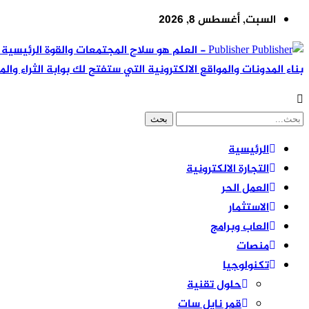
السبت, أغسطس 8, 2026
Publisher - العلم هو سلاح المجتمعات والقوة ال
بناء المدونات والمواقع الالكترونية التي ستفتح لك بوابة الثراء والم
الرئيسية
التجارة الالكترونية
العمل الحر
الاستثمار
العاب وبرامج
منصات
تكنولوجيا
حلول تقنية
قمر نايل سات