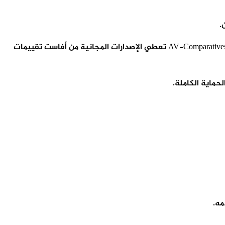
.
وتأتي هذه المميزات لتضع أفاست في مصاف برامج مكافحة الفيروسات المتميزة، وإن كانت بعض المختبرات المستقلة ، مثل AV-Test و AV-Comparatives تعطي الإصدارات المجانية من أفاست تقييمات
حماية الكاملة.