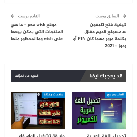
السابق بوست
القادم بوست
كيفية فتح تليفون
موقع wish مصر – ما هي
سامسونج قديم مغلق
المنتجات التي يمكن بيعها
بكلمة مرور مهما كان PIN أو
على wish وماالمحظور منها
رموز – 2021
قد يعجبك ايضا
المزيد عن المؤلف
العاب وبرامج
منتجات مختارة
تحميل اللغة العربية
طريقة تشغيل الواي فاي