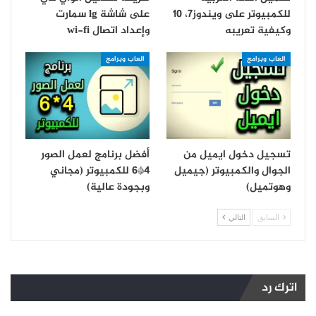
للكمبيوتر على ويندوز7، 10
على شاشة lg سمارت
وكيفية تعريبه
و‏إعداد اتصال wi-fi
العاب وبرامج
العاب وبرامج
تسجيل دخول ايميل من
أفضل برنامج لعمل الصور
الجوال والكمبيوتر (جيميل
4*6 للكمبيوتر (مجاني
وهوتميل)
وبجودة عالية)
السابق
التالي
اترك رد