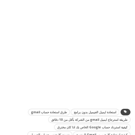
استعادة ايميل الجيميل بدون برامج
طرق استعادة حساب gmail
طريقة استرجاع ايميل gmail من الشركة بأقل من 10 دقائق
كيفية استرداد حساب Google الخاص بك اذا كان مخترق
كيفية استعادة كلمة مرور Gmail المنسية
نسيت كلمة سر حساب الجيميل