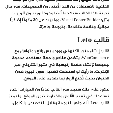
الخلفية للاستفادة من الحد الأدنى من التصميمات. في حال
تجربة هذا القالب ستلاحظ أيضا وجود المزيد من الميزات
مثل: Visual Footer Builder، وما يزيد عن 30 مكونًا إضافيًا
مجانيًا، وقائمة متقدمة، وترجمة جاهزة.
قالب Leto
قالب إنشاء متجر الكتروني ووردبريس رائع ومتوافق مع
WooCommerce. يتضمن عناصر واجهة مستخدم مدمجة
جميعها لإنشاء صفحة رئيسية في متجر الكتروني عبر
الإنترنت. ما رأيك لو استطعت تضمين صورة كبيرة ضمن
العنوان بحيث تُقنع الزوار بما تقدمه على الموقع.
علاوة على ذلك ستجد في القالب عددًا من الخيارات التي
تساعدك في تغيير الألوان والخطوط ضمن الموقع. ما يميز
قالب Leto أنه جاهز للترجمة وقابل للتخصيص بالكامل.