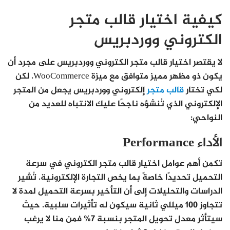
كيفية اختيار قالب متجر
الكتروني ووردبريس
لا يقتصر اختيار قالب متجر الكتروني ووردبريس على مجرد أن
يكون ذو مظهر مميز متوافق مع ميزة WooCommerce. لكن
لكي تختار
قالب متجر
إلكتروني ووردبريس يجعل من المتجر
الإلكتروني الذي تُنشؤه ناجحًا عليك الانتباه للعديد من
النواحي:
الأداء Performance
تكمن أهم عوامل اختيار قالب متجر الكتروني في سرعة
التحميل تحديدًا خاصةً بما يخص التجارة الإلكترونية. تُشير
الدراسات والتحليلات إلى أن التأخير بسرعة التحميل لمدة لا
تتجاوز 100 ميللي ثانية سيكون له تأثيرات سلبية. حيث
سيتأثر معدل تحويل المتجر بنسبة 7% فمن منا لا يرغب