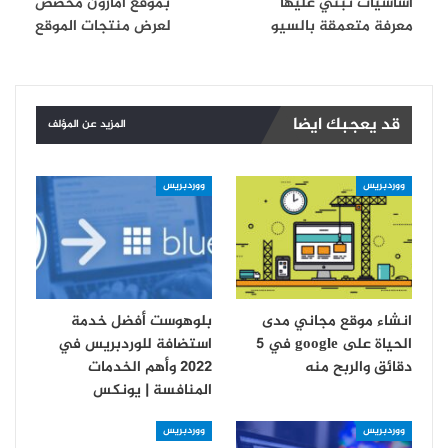
أساسيات تبني عليها
بموقع أمازون مخصص
معرفة متعمقة بالسيو
لعرض منتجات الموقع
قد يعجبك ايضا
المزيد عن المؤلف
ووردبريس
ووردبريس
انشاء موقع مجاني مدى
بلوهوست أفضل خدمة
الحياة على google في 5
استضافة للوردبريس في
دقائق والربح منه
2022 وأهم الخدمات
المنافسة | يونكس
ووردبريس
ووردبريس