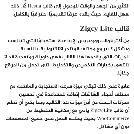
الكثير من الجهد والوقت للوصول إلى قالب Hestia لأن ذلك
سهل للغاية. حيث يقدم عرضًا تقديميًا احترافيًا بالكامل.
قالب Zigcy Lite
من أكثر قوالب ووردبريس الإبداعية استخدامًا التي تتناسب
وبشكل كبير مع مختلف المتاجر الالكترونية. بالنسبة
للميزات التي يقدمها هذا القالب فهي طويلة ومتعددة قد لا
تنتهي بخيارات التخصيص والتخطيط التي تجعل من الموقع
جذابًا.
علاوة على ذلك تبقى ميزة سرعة الاستجابة والملائمة مع
مختلف أحجام الشاشات إضافة للمساعدة في تحسين
محركات البحث من أبرز ميزات هذا القالب. وبما بقي أن تعلم
أن قالب Zigcy Lite يأتي مع إمكانية التخطيط من
WooCommerce بحيث يمكنه العمل على جميع المتصفحات
دون أي مشاكل.