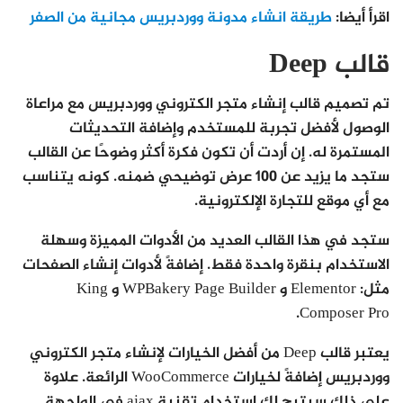
اقرأ أيضا:
طريقة انشاء مدونة ووردبريس مجانية من الصفر
قالب Deep
تم تصميم قالب إنشاء متجر الكتروني ووردبريس مع مراعاة
الوصول لأفضل تجربة للمستخدم وإضافة التحديثات
المستمرة له. إن أردت أن تكون فكرة أكثر وضوحًا عن القالب
ستجد ما يزيد عن 100 عرض توضيحي ضمنه. كونه يتناسب
مع أي موقع للتجارة الإلكترونية.
ستجد في هذا القالب العديد من الأدوات المميزة وسهلة
الاستخدام بنقرة واحدة فقط. إضافةً لأدوات إنشاء الصفحات
مثل: Elementor و WPBakery Page Builder و King
Composer Pro.
يعتبر قالب Deep من أفضل الخيارات لإنشاء متجر الكتروني
ووردبريس إضافةً لخيارات WooCommerce الرائعة. علاوة
على ذلك سيتيح لك استخدام تقنية ajax في الواجهة