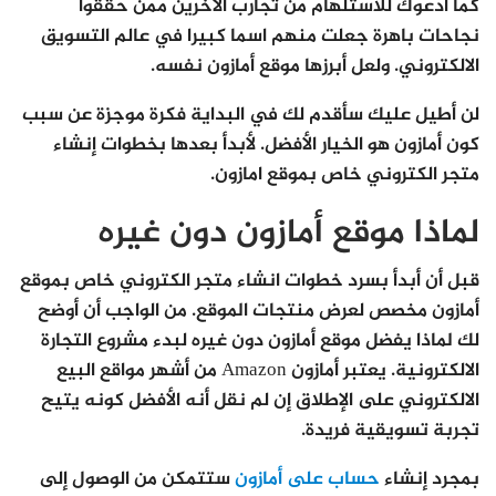
كما أدعوك للاستلهام من تجارب الآخرين ممن حققوا
نجاحات باهرة جعلت منهم اسما كبيرا في عالم التسويق
الالكتروني. ولعل أبرزها موقع أمازون نفسه.
لن أطيل عليك سأقدم لك في البداية فكرة موجزة عن سبب
كون أمازون هو الخيار الأفضل. لأبدأ بعدها بخطوات إنشاء
متجر الكتروني خاص بموقع امازون.
لماذا موقع أمازون دون غيره
قبل أن أبدأ بسرد خطوات انشاء متجر الكتروني خاص بموقع
أمازون مخصص لعرض منتجات الموقع. من الواجب أن أوضح
لك لماذا يفضل موقع أمازون دون غيره لبدء مشروع التجارة
الالكترونية. يعتبر أمازون Amazon من أشهر مواقع البيع
الالكتروني على الإطلاق إن لم نقل أنه الأفضل كونه يتيح
تجربة تسويقية فريدة.
بمجرد إنشاء
حساب على أمازون
ستتمكن من الوصول إلى