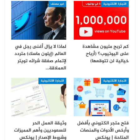
التجارة الالكترونية
غير مصنف
كم تربح مليون مشاهدة
لماذا لا يزال أغنى رجل في
على اليوتيوب؟ (أرباح
العالم (إيلون ماسك) متردد
خيالية لن تتوقعها)
لإتمام صفقة شرائه تويتر
العملاقة…
التجارة الالكترونية
التجارة الالكترونية
فتح متجر الكتروني بأفضل
وثيقة العمل الحر
وأرخص الأدوات والمنصات
للسعوديين وأهم المميزات
المتاحة | يونكس
وشروط الإصدار | يونكس