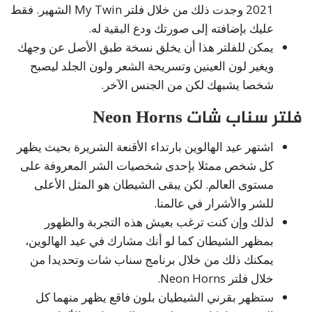
2021 وجدت ذلك من خلال فلتر My Twin الشهير. فقط
عليك بإضافته إلى صورتك ودع البقية له.
يمكن للفلتر هذا أن يخلق نسخة طبق الأصل عن وجهك
ويغير لون العينين وتسريحة الشعر ولون الجلد ليصبح
شخصا يشبهك لكن من الجنس الآخر.
فلتر سناب شات Neon Horns
اشتهر عيد الهالوين بارتداء الأقنعة الشريرة بحيث يظهر
كل شخص ممثلا بإحدى شخصيات الشر المعروفة على
مستوى العالم. لكن يبقى الشيطان هو المثل الأعلى
للشر والأشرار في عالمنا.
لذلك وإن كنت ترغب بعيش هذه التجربة والظهور
بمظهر الشيطان كما لو أنك مشارك في عيد الهالوين،
يمكنك ذلك من خلال برنامج سناب شات وتحديدا من
خلال فلتر Neon Horns.
ستظهر بقرني الشيطيان بلون فاقع يظهر منهما كل