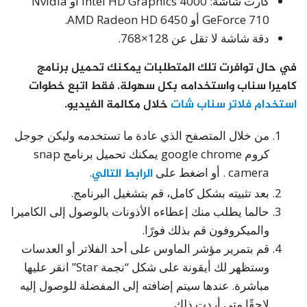
كارت شاشة: Intel HD Graphics 4000 أو Nvidia
GeForce 710 أو AMD Radeon HD 6450.
دقة شاشة لا تقل عن 128×768.
في حال توافرت تلك المتطلبات يمكنك تحميل برنامج
كاميرا سناب واستخدامه بكل سهولة. فقط اتبع
خطوات
استخدام فلاتر سناب شات
خلال مكالمة الفيديو
.
من خلال المتصفح الذي عادة ما تستخدمه وليكن جوجل
كروم google chrome يمكنك تحميل برنامج snap
camera . أو اضغط على
الرابط التالي
.
بعد تثبيته بشكل كامل، قم بتشغيل البرنامج.
حالما يطلب منك إعطاءه الأذونات بالوصول إلى الكاميرا
والميكروفون قم بذلك فورًا.
قم بتمرير مؤشر الماوس على أحد الفلاتر أو العدسات
وستظهر لك أيقونة على شكل “نجمة Star” انقر عليها
مباشرة. عندها سيتم إضافته إلى المفضلة للوصول إليه
لاحقًا متى أردت ذلك.