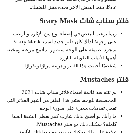
عاديًا، بينما البعض الآخر يجده مثيرًا للضحك.
فلتر سناب شات Scary Mask
ربما يرغب البعض في إضفاء نوع من الإثارة والرعب
على وجهه؛ لذلك كان فلتر جديد اسمه Scary Mask.
بمجرد تطبيقه على الوجه ستظهر بملامح مرعبة ومخيفة
أهمها الأنياب الطويلة البارزة.
شخصيًا أحببت هذا الفلتر وجربته مرارًا وتكرارًا.
فلتر Mustaches
لم تنته بعد قائمة اسماء فلاتر سناب شات 2021
المخصصة للوجه. يعتبر هذا الفلتر من أشهر الفلاتر التي
تعمل تعديلات مميزة على صورة الوجه.
ما رأيك لو أصبح لديك شارب كبير يغطي الشفة العليا
كاملة؟ يمكنك ذلك مع فلتر Mustaches.
علاوة على ذلك يمكنك تجربته مع حيواناتك الأليفة