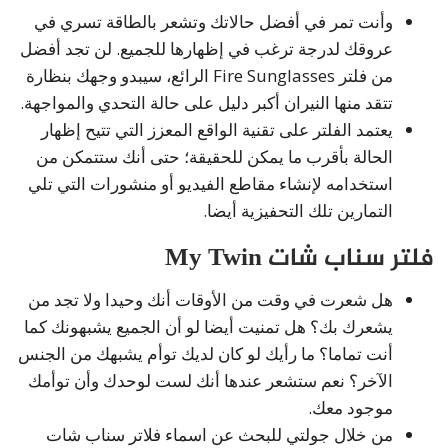
وأنت تمر في أفضل حالاتك وتشعر بالطاقة تسري في
عروقك لدرجة ترغب في إظهارها للجميع. لن تجد أفضل
من فلتر Fire Sunglasses الرائع، سيبدو وجهك بنظارة
تتقد منها النيران أكبر دليل على حالة التحدي والمواجهة.
يعتمد الفلتر على تقنية الواقع المعزز التي تتيح إظهار
الحالة بأقرب ما يمكن للحقيقة؛ حتى أنك ستتمكن من
استخدامه لإنشاء مقاطع الفيديو أو منشورات التي تلي
التمارين تلك التحفيزية أيضا.
فلتر سناب شات My Twin
هل شعرت في وقت من الأوقات أنك وحيدا ولا تجد من
يشعرك بك؟ هل تمنيت أيضا لو أن الجميع يشبهونك كما
أنت تماما؟ ما رأيك لو كان لديك توأم يشبهك من الجنس
الآخر؟ نعم ستشعر عندها أنك لست لوحدك وأن توأمك
موجود معك.
من خلال جولتي للبحث عن اسماء فلاتر سناب شات