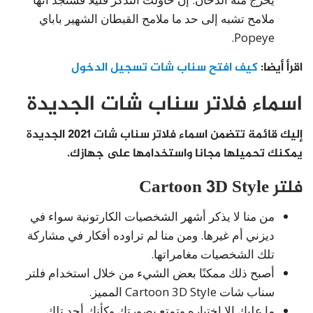
ملامح تشبه إلى حد ما ملامح القبطان الشهير باباي
Popeye.
اقرأ أيضا:
كيف افتح سناب شات تسجيل الدخول
اسماء فلاتر سناب شات الجديدة
إليك قائمة تتضمن اسماء فلاتر سناب شات 2021 الجديدة
يمكنك تحميلها مجانا واستخدامها على جهازك.
فلتر Cartoon 3D Style
من منا لا يذكر أشهر الشخصيات الكارتونية سواء في
ديزني أم غيرها. ومن منا لم تراوده أفكار في مشاركة
تلك الشخصيات مغامراتها.
أصبح ذلك ممكنًا بعض الشيء من خلال استخدام فلتر
سناب شات Cartoon 3D Style المميز.
ما عليك إلا اختياره وتمتع بصورتك وكأنك أحد تلك