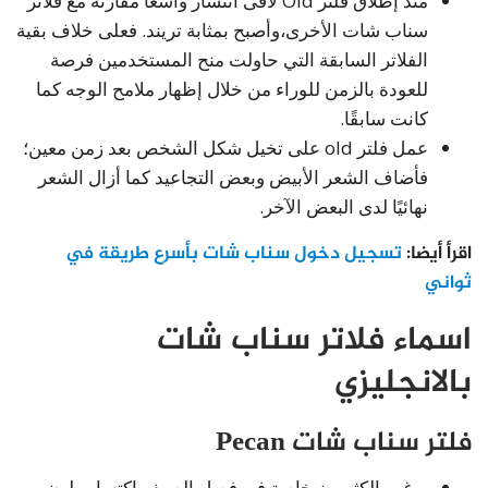
منذ إطلاق فلتر Old لاقى انتشار واسعًا مقارنة مع فلاتر
سناب شات الأخرى،وأصبح بمثابة تريند. فعلى خلاف بقية
الفلاتر السابقة التي حاولت منح المستخدمين فرصة
للعودة بالزمن للوراء من خلال إظهار ملامح الوجه كما
كانت سابقًا.
عمل فلتر old على تخيل شكل الشخص بعد زمن معين؛
فأضاف الشعر الأبيض وبعض التجاعيد كما أزال الشعر
نهائيًا لدى البعض الآخر.
اقرأ أيضا:
تسجيل دخول سناب شات بأسرع طريقة في
ثواني
اسماء فلاتر سناب شات
بالانجليزي
فلتر سناب شات Pecan
يرغب الكثيرون خاصة في فصل الصيف اكتساب لون