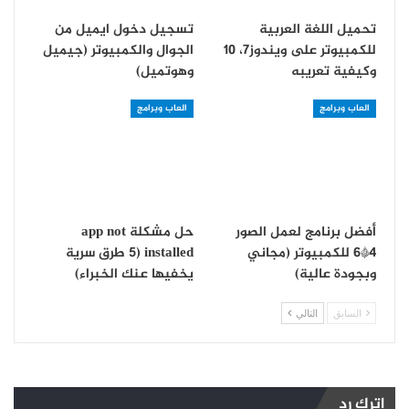
تحميل اللغة العربية
تسجيل دخول ايميل من
للكمبيوتر على ويندوز7، 10
الجوال والكمبيوتر (جيميل
وكيفية تعريبه
وهوتميل)
العاب وبرامج
العاب وبرامج
أفضل برنامج لعمل الصور
حل مشكلة app not
4*6 للكمبيوتر (مجاني
installed (5 طرق سرية
وبجودة عالية)
يخفيها عنك الخبراء)
السابق
التالي
اترك رد