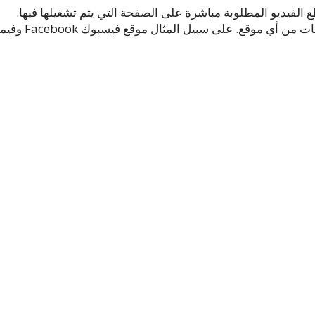
 الفيديو المطلوبة مباشرة على الصفحة التي يتم تشغيلها فيها.
يمكن لبرنامج Video DownloadHelper تحميل الفيديوهات من أي موقع. على سبيل المثال موقع 