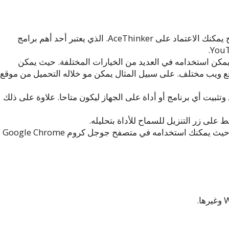
إن كنت تبحث عن برنامج تحميل الفيديوهات من المتصفح يمكنك الاعتماد على AceThinker. الذي يعتبر أحد أهم برامج
يمكن استخدامه في العديد من الخيارات المختلفة. حيث يمكن
د عليه فيتحميل مقاطع الفيديو من حوالي 100 موقع ويب مختلف. على سبيل المثال يمكن مو خلاله التحميل من موقع
 هو عدم الحاجة لتحميل وتثبيت أي برنامج أو أداة على الجهاز ليكون متاحا. علاوة على ذلك
يدعم برنامج AceThinker مختلف برامج تصفح الإنترنت. حيث يمكنك استخدامه في متصفح جوجل كروم Google Chrome