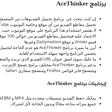
برنامج AceThinker
تحميل مقاطع الفيديو من أي موقع وخاصة اليوتيوب YouTube.
لا يقتصر استخدام هذا البرنامج على موقع اليوتيوب حيث 
الاعتما
فيمو Vimeo و موقع Dailymotion وغيرها.
أبرز ما يميزه برنامج AceThinker
يتضمن البرنامج واجهة سهلة الاستخدام للغاية.
ما عليك سوى لصق عنوان URL للفيديو الذي تريده والضغط على زر التنزيل للسماح للأداة بتحليله.
ومتصفح فاير فوكس Firefox ومتصفح سفاري Safari
إيجابيات برنامج AceThinker
يمكنك حفظ الفيديو بتنسيقات متعددة مثل MP4 و WEBM وغيرها.
جميع ميزاته متاحة مجانًا وبدون الحاجة لأي اشتراك.