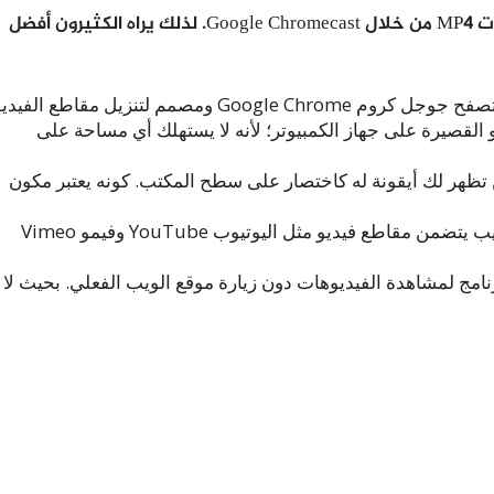
لا يسعني في البداية إلا أن أذكر أبرز ميزاته وهي تشغيل ملفات MP4 من خلال Google Chromecast. لذلك يراه الكثيرون أفضل
لقصيرة على جهاز الكمبيوتر؛ لأنه لا يستهلك أي مساحة على
ثبيت برنامج Video Downloader Professional لن تظهر لك أيقونة له كاختصار على سطح المكتب. كونه يعتبر مكون
يمكن له تنزيل مقاطع الفيديو لأنه يدعم تقريبًا كل موقع ويب يتضمن مقاطع فيديو مثل اليوتيوب YouTube وفيمو Vimeo
مج لمشاهدة الفيديوهات دون زيارة موقع الويب الفعلي. بحيث لا