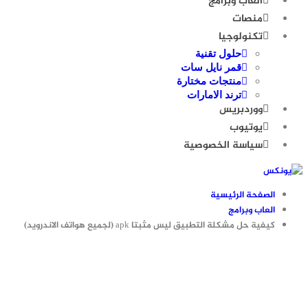
العاب وبرامج
منصات
تكنولوجيا
حلول تقنية
قمر نايل سات
منتجات مختارة
ترند الامارات
ووردبريس
يوتيوب
سياسة الخصوصية
الصفحة الرئيسية
العاب وبرامج
كيفية حل مشكلة التطبيق ليس مثبتا apk (لجميع هواتف الاندرويد)