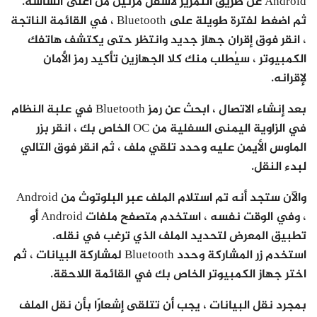
Android عن طريق التمرير لأسفل مرتين من أعلى الشاشة.
ثم اضغط لفترة طويلة على Bluetooth ، في القائمة الناتجة
، انقر فوق إقران جهاز جديد وانتظر حتى يكتشف هاتفك
الكمبيوتر ، سيُطلب منك كلا الجهازين تأكيد رمز الأمان
لإقرانه.
بعد إنشاء الاتصال ، ابحث عن رمز Bluetooth في علبة النظام
في الزاوية اليمنى السفلية من OC الخاص بك ، انقر بزر
الماوس الأيمن عليه وحدد تلقي ملف ، ثم انقر فوق التالي
لبدء النقل.
والآن ستجد أنه تم استلام الملف عبر البلوتوث من Android
، وفي الوقت نفسه ، استخدم متصفح ملفات Android أو
تطبيق المعرض لتحديد الملف الذي ترغب في نقله.
استخدم زر المشاركة وحدد Bluetooth لمشاركة البيانات ، ثم
اختر جهاز الكمبيوتر الخاص بك في القائمة اللاحقة.
بمجرد نقل البيانات ، يجب أن تتلقى إشعارًا بأن نقل الملف