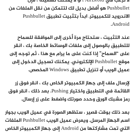
لا ترغب في AirDroid ، أو لا يمكنك تشغيله ، فإن
Pushbullet هو أفضل بديل لك لتتمكن من نقل الملفات من
الاندرويد للكمبيوتر. ابدأ بتثبيت تطبيق Pushbullet
Android.
عند التثبيت ، ستحتاج مرة أخرى إلى الموافقة للسماح
للتطبيق بالوصول إلى ملفات الوسائط الخاصة بك ، انقر
على “السماح” إذا كنت على ما يرام مع هذا ، ثم توجه إلى
موقع Pushbullet الإلكتروني. يمكنك تسجيل الدخول إلى
عميل الويب أو تنزيل تطبيق Windows المخصص.
لإرسال ملف إلى جهاز الكمبيوتر الخاص بك ، انقر فوق زر
القائمة في التطبيق واختيار Pushing. بعد ذلك ، انقر فوق
رمز مشبك الورق وحدد صورتك واضغط على زر إرسال.
بعد ذلك بوقت قصير ، ستظهر الصورة في عميل الويب بجوار
اسم الجهاز المرسل. ويعرض عميل الويب Pushbullet الملفات
التي تمت مشاركتها من Android إلى جهاز الكمبيوتر الخاص