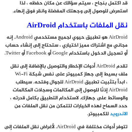
قد اكتمل بنجاح ، سيتم سؤالك عن مكان حفظه ، لذا
استعرض للوصول إلى وجهتك المفضلة وانقر فوق إنهاء.
نقل الملفات باستخدام AirDroid
AirDroid هو تطبيق حيوي لجميع مستخدمي Android. إنه
مجاني مع اشتراك مميز اختياري ، ستحتاج إلى إنشاء حساب
أو تسجيل الدخول باستخدام Google أو Facebook أو Twitter.
تقدم AirDroid أدوات الإخطار والتوصيل بالإضافة إلى نقل
ملف بسيط إلى جهاز كمبيوتر على نفس شبكة Wi-Fi
، ابدأ بتثبيت تطبيق AirDroid للجوال وفتحه. سيطلب
AirDroid إذنًا للوصول إلى المكالمات وسجلات المكالمات
والوسائط على جهازك. لاستخدام التطبيق بكامل قدرته ،
حدد السماح لهذه الخيارات لتتمكن من نقل الملفات من
الاندرويد
للكمبيوتر.
تتوفر أدوات مختلفة في AirDroid. لأغراض نقل الملفات إلى