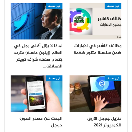
غير مصنف
غير مصنف
وظائف كاشير في الامارات
لماذا لا يزال أغنى رجل في
ضمن سلسلة متاجر ضخمة
العالم (إيلون ماسك) متردد
لإتمام صفقة شرائه تويتر
العملاقة…
غير مصنف
غير مصنف
تنزيل جوجل الازرق
البحث عن مصدر الصورة
للكمبيوتر 2021
جوجل