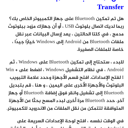
Transfer
هل تم تمكين Bluetooth على جهاز الكمبيوتر الخاص بك؟
ربما لديك اتصال بلوتوث USB ، أو أن جهازك مزود ببلوتوث
مدمج ، في كلتا الحالتين ، يعد إرسال البيانات عبر نقل
ملفات Bluetooth من Android إلى Windows خيارًا جيدًا ،
خاصة للملفات الصغيرة.
للبدء ، ستحتاج إلى تمكين Bluetooth على Windows ، ثم
Android ، في نظام التشغيل Windows ، اضغط على Win +
I لفتح الإعدادات. افتح قسم الأجهزة وحدد علامة التبويب
البلوتوث والأجهزة الأخرى على اليمين ، و هنا ، قم بتبديل
Bluetooth إلى تشغيل وانقر فوق إضافة Bluetooth أو جهاز
آخر. حدد Bluetooth مرة أخرى لبدء المسح بحثًا عن الأجهزة
المتوافقة لتتمكن من نقل الملفات من الاندرويد للكمبيوتر.
في الوقت نفسه ، افتح لوحة الإعدادات السريعة على