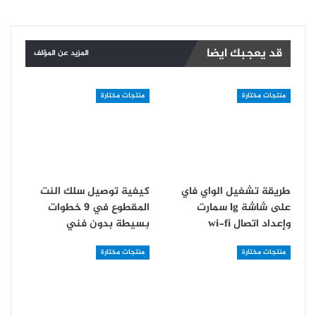
قد يعجبك ايضا
المزيد عن المؤلف
منتجات مختارة
منتجات مختارة
طريقة تشغيل الواي فاي
كيفية توصيل سلك النت
على شاشة lg سمارت
المقطوع في 9 خطوات
و‏إعداد اتصال wi-fi
بسيطة بدون فني
منتجات مختارة
منتجات مختارة