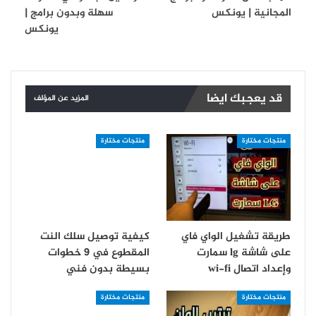
المجانية | يونكس
سهلة وبدون برامج |
يونكس
قد يعجبك ايضا
المزيد عن المؤلف
منتجات مختارة
منتجات مختارة
طريقة تشغيل الواي فاي
كيفية توصيل سلك النت
على شاشة lg سمارت
المقطوع في 9 خطوات
و‏إعداد اتصال wi-fi
بسيطة بدون فني
منتجات مختارة
منتجات مختارة