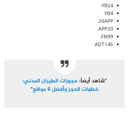
YB24.
YB4.
20APP.
APP20.
FN99.
ADT145.
“شاهد أيضاً:
حجوزات الطيران المدني؛
خطوات الحجز وأفضل 6 مواقع
“