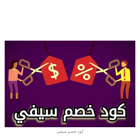
كود خصم سيفي