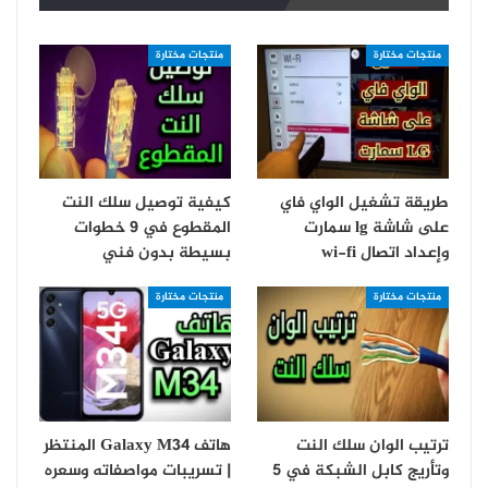
منتجات مختارة
منتجات مختارة
طريقة تشغيل الواي فاي
كيفية توصيل سلك النت
على شاشة lg سمارت
المقطوع في 9 خطوات
و‏إعداد اتصال wi-fi
بسيطة بدون فني
منتجات مختارة
منتجات مختارة
ترتيب الوان سلك النت
هاتف Galaxy M34 المنتظر
وتأريج كابل الشبكة في 5
| تسريبات مواصفاته وسعره