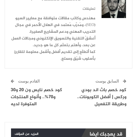
تعليقات
مهندس وكاتب مقالات متوافقة مع معايير السيو
(SEO)، ومُدرِّب مُعتمد في الهلال الأحمر في مجال
التدريب المهني ودعم المشاريع الصغيرة.
أعشقُ التقنية والتسويق الإلكتروني ومجالات العمل
عن بعد، وأهتم بتعلّم كل ما هو جديد.
كما أتطلّع إلى تقديم أفضل وأشمل معلومة للقارئ
بأسلوب شيّق وممتع.
السابق بوست
القادم بوست
كود خصم باث اند بودي
كود خصم نايس ون 20 و30
وركس | أفضل الكوبونات..
و70%.. وأنواع المنتجات
وطريقة التفعيل
المتوفرة لديه
قد يعجبك ايضا
المزيد عن المؤلف